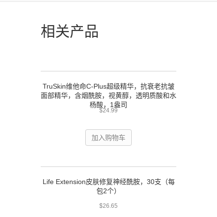
相关产品
TruSkin维他命C-Plus超级精华，抗衰老抗皱
面部精华，含烟酰胺，视黄醇，透明质酸和水
杨酸，1盎司
$
24.99
加入购物车
Life Extension皮肤修复神经酰胺，30支（每
包2个）
$
26.65