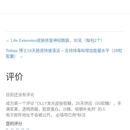
软
糖），
丰
满
浆
果，
透
← Life Extension皮肤修复神经酰胺，30支（每包2个）
明
文
Tobias 博士14天肠道快速清洁 – 支持排毒和增加能量水平（28粒
质
胶囊） →
酸，
章
胶
原
导
评价
蛋
白，
航
沙
棘，
目前还没有评论
咀
成为第一个评论 “OLLY发光皮肤软糖，25天供应（50软糖），丰
嚼
满浆果，透明质酸，胶原蛋白，沙棘，咀嚼补充剂” 的人
补
电子邮件地址不会被公开。
必填项已用
*
标注
充
剂
您的评分
数