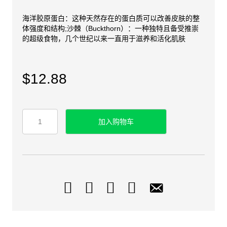
海洋胶原蛋白：这种天然存在的蛋白质可以改善皮肤的整
体强度和结构;沙棘（Buckthorn）：一种独特且备受推崇
的超级食物，几个世纪以来一直用于滋养和活化肌肤
$
12.88
OLLY
加入购物车
发
光
皮
肤
软
糖，
25
天
供
应
（50