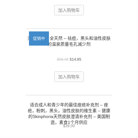
加入购物车
海泥面膜 – 全天然 – 祛痘，黑头和油性皮肤
促销中
的温泉质量毛孔减少剂
$
56.95
$
14.95
加入购物车
适合成人和青少年的最佳痤疮补充剂 – 痤
疮，粉刺，黑头，油性皮肤的维生素 – 健康
的Skinphoria天然皮肤澄清补充剂 – 美国制
造，素食1个月供应
$
39.00