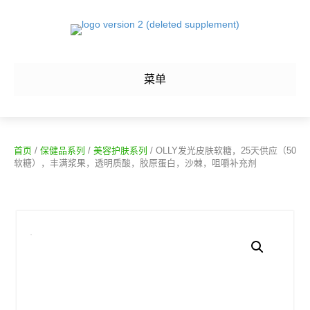
菜单
首页
/
保健品系列
/
美容护肤系列
/ OLLY发光皮肤软糖，25天供应（50
软糖），丰满浆果，透明质酸，胶原蛋白，沙棘，咀嚼补充剂