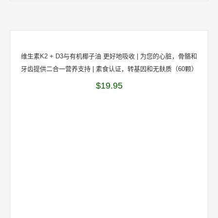
维生素K2 + D3与有机椰子油 更好地吸收 | 为您的心脏，骨骼和
牙齿提供二合一营养支持 | 素食认证，转基因和无麸质（60颗）
$
19.95