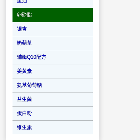
鱼油
卵磷脂
银杏
奶蓟草
辅酶Q10配方
姜黄素
氨基葡萄糖
益生菌
蛋白粉
维生素