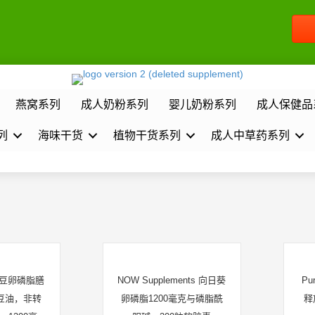
燕窝系列
成人奶粉系列
婴儿奶粉系列
成人保健品
列
海味干货
植物干货系列
成人中草药系列
ra大豆卵磷脂膳
NOW Supplements 向日葵
Pu
豆油，非转
卵磷脂1200毫克与磷脂酰
释