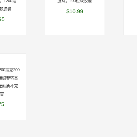
1200毫
胆碱，200粒软胶囊
粒软胶囊
$
10.99
95
00毫克200
胆碱非转基
无麸质补充
凯雷
75